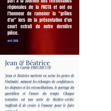
part à la journée des retrouvailles
régionales de la FNCTA et ont eu
l'honneur de ramener la "grôles
d'or" lors de la présentation d'un
court extrait de notre dernière
pièce.
avril 2026
Jean & Béatrice
de Carole FRECHETTE
Jean et Béatrice mettent en scène les gestes de
l’intimité, miment les échanges de confidences,
les disputes et les réconciliations, le partage du
quotidien et l’usure du temps. Chaque
tentative est une sorte de théâtre-vérité.
Suffirait-il de croire à l’amour pour le faire