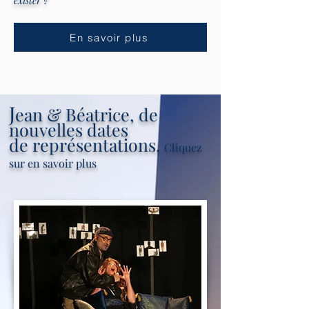
exister ?
En savoir plus
J
ean & Béatrice, de
nouvelles dates
de
représentations.
Cliquez
sur en savoir plus