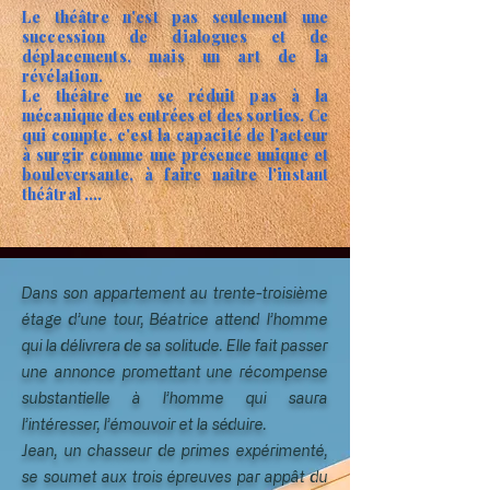
Le théâtre n'est pas seulement une
succession de dialogues et de
déplacements, mais un art de la
révélation.
Le théâtre ne se réduit pas à la
mécanique des entrées et des sorties. Ce
qui compte, c'est la capacité de l'acteur
à surgir comme une présence unique et
bouleversante, à faire naître
l'instant
théâtral ....
Dans son appartement au trente-troisième
étage d’une tour, Béatrice attend l’homme
qui la délivrera de sa solitude. Elle fait passer
une annonce promettant une récompense
substantielle à l’homme qui saura
l’intéresser, l’émouvoir et la séduire.
Jean, un chasseur de primes expérimenté,
se soumet aux trois épreuves par appât du